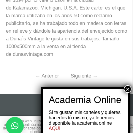
en 1894 por Orville Gibson en la ciudad
de Kalamazoo, Míchigan, U.S.A. Este cartel es el que
la marca utilizaba en los años 50 como reclamo
publicitario, se ha trabajado todo en madera con letras
en relieve y dándole la apariencia del envejecido como
a Duna´s Vintage le gusta en sus trabajos. Tamaño
1000x500mm a la venta en al tienda
de
dunasvintage.com
←
Anterior
Siguiente
→
Si te gustan mis carteles y quieres
hacerlos tú mismo, ya tenemos
Este sitio web utiliza cookies para que usted tenga la mejor experiencia de
disponible la academia online
© 2017 Copyright by
Websmedia.com
All rights
usuario. Si continúa navegando está dando su consentimiento para la aceptaci
AQUÍ
de las mencionadas cookies y la aceptación de nuestra
política de cookies
, pinc
reserved.
el enlace para mayor información.