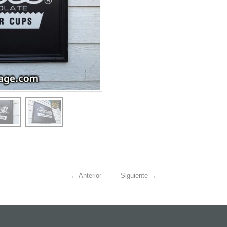
←
Anterior
Siguiente
→