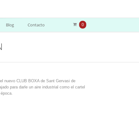
Blog
Contacto
0
N
 del nuevo CLUB BOXA de Sant Gervasi de
jado para darle un aire industrial como el cartel
a época.