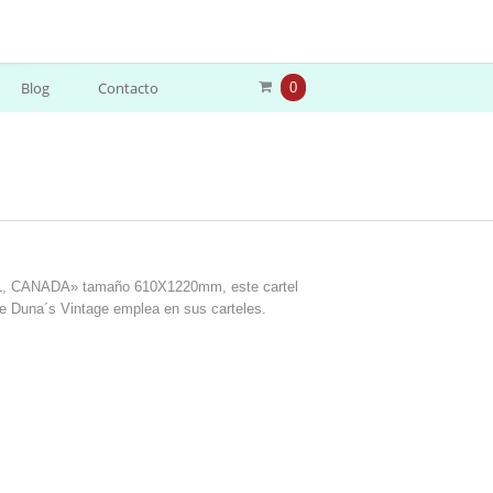
Blog
Contacto
0
 CANADA» tamaño 610X1220mm, este cartel
ue Duna´s Vintage emplea en sus carteles.