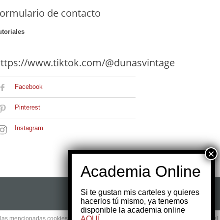
ormulario de contacto
utoriales
ttps://www.tiktok.com/@dunasvintage
Facebook
Pinterest
Instagram
Si te gustan mis carteles y quieres
hacerlos tú mismo, ya tenemos
disponible la academia online
AQUÍ
e las mencionadas cookies y la aceptación de nuestra
política de cookies
, pinche el