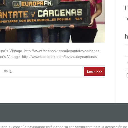
F
T
h
 Vintage. http://www.facebook.com/levantateycardenas
Vintage. http://www.facebook.com/levantateycardenas
Leer >>>
1
usuario. Si continúa navegando está dando su consentimiento para la aceptación d