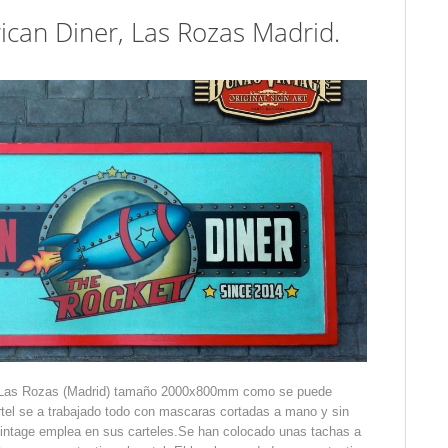
can Diner, Las Rozas Madrid.
 , Las Rozas (Madrid) tamaño 2000x800mm como se puede
rtel se a trabajado todo con mascaras cortadas a mano y sin
intage emplea en sus carteles.Se han colocado unas tachas a