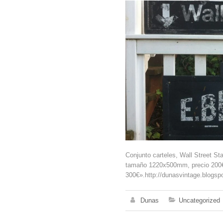
Conjunto carteles, Wall Street S
tamaño 1220x500mm, precio 200€. 
300€».http://dunasvintage.blogsp
Dunas
Uncategorized