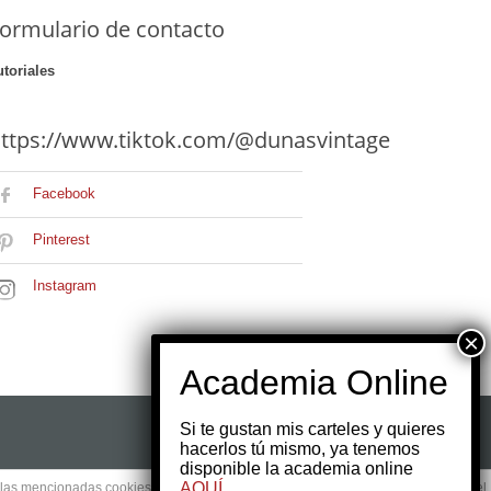
ormulario de contacto
utoriales
ttps://www.tiktok.com/@dunasvintage
Facebook
Pinterest
Instagram
Si te gustan mis carteles y quieres
hacerlos tú mismo, ya tenemos
disponible la academia online
AQUÍ
e las mencionadas cookies y la aceptación de nuestra
política de cookies
, pinche el