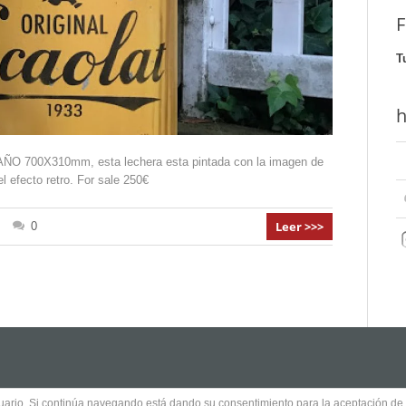
F
T
h
AÑO 700X310mm, esta lechera esta pintada con la imagen de
l efecto retro. For sale 250€
Leer >>>
0
usuario. Si continúa navegando está dando su consentimiento para la aceptación d