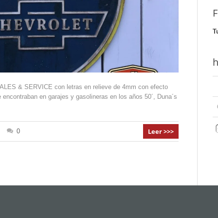
F
T
h
LES & SERVICE con letras en relieve de 4mm con efecto
e encontraban en garajes y gasolineras en los años 50´, Duna´s
Leer >>>
0