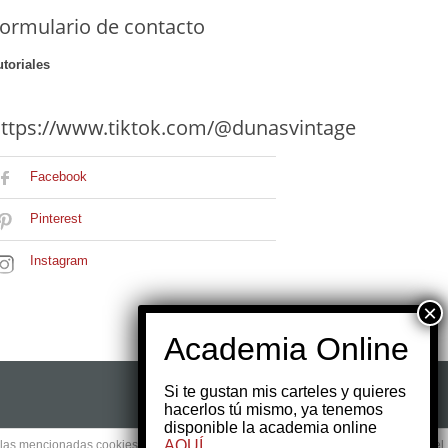
ormulario de contacto
utoriales
ttps://www.tiktok.com/@dunasvintage
Facebook
Pinterest
Instagram
Si te gustan mis carteles y quieres
hacerlos tú mismo, ya tenemos
disponible la academia online
AQUÍ
e las mencionadas cookies y la aceptación de nuestra
política de cookies
, pinche el