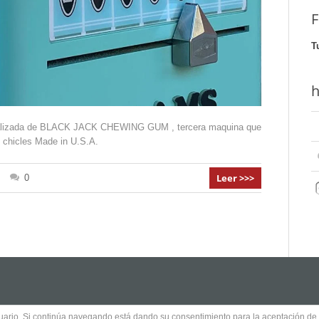
F
T
h
onalizada de BLACK JACK CHEWING GUM , tercera maquina que
 chicles Made in U.S.A.
Leer >>>
0
usuario. Si continúa navegando está dando su consentimiento para la aceptación d