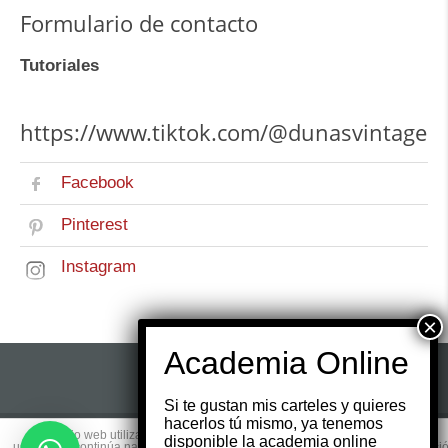
Formulario de contacto
Tutoriales
https://www.tiktok.com/@dunasvintage
Facebook
Pinterest
Instagram
Si te gustan mis carteles y quieres
hacerlos tú mismo, ya tenemos
Este sitio web utiliza cookies para que usted tenga la mejor experiencia de
disponible la academia online
© 2017 Copyright by
Websmedia.com
All rights
usuario. Si continúa navegando está dando su consentimiento para la aceptaci