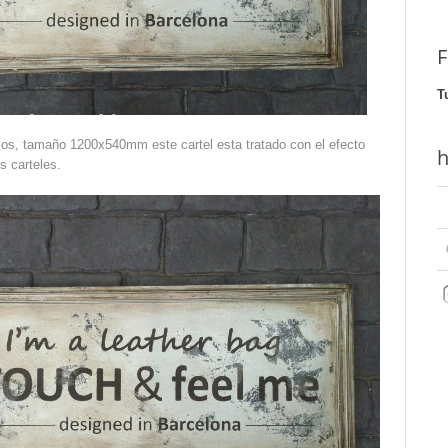
F
T
sos, tamaño 1200x540mm este cartel esta tratado con el efecto
h
 carteles.