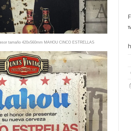
F
T
espesor tamaño 420x560mm MAHOU CINCO ESTRELLAS
h