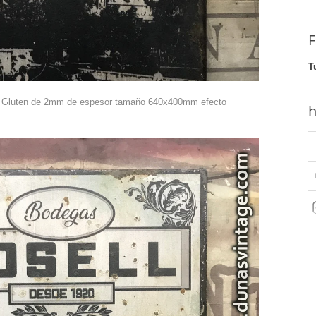
F
T
n Gluten de 2mm de espesor tamaño 640x400mm efecto
h