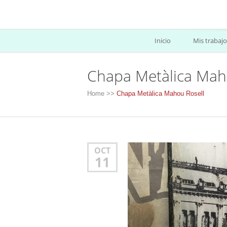
Inicio
Mis trabajo
Chapa Metàlica Mah
Home
>>
Chapa Metàlica Mahou Rosell
OCT
11