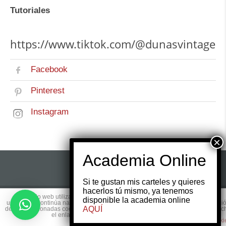
Tutoriales
https://www.tiktok.com/@dunasvintage
Facebook
Pinterest
Instagram
Si te gustan mis carteles y quieres
hacerlos tú mismo, ya tenemos
Este sitio web utiliza cookies para que usted tenga la mejor experiencia de
disponible la academia online
© 2017 Copyright by
Websmedia.com
All rights
usuario. Si continúa navegando está dando su consentimiento para la aceptaci
AQUÍ
de las mencionadas cookies y la aceptación de nuestra
política de cookies
, pinc
reserved.
el enlace para mayor información.
plugin cooki
ACEPTAR