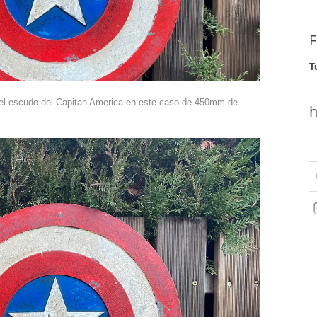
F
T
del escudo del Capitan America en este caso de 450mm de
h