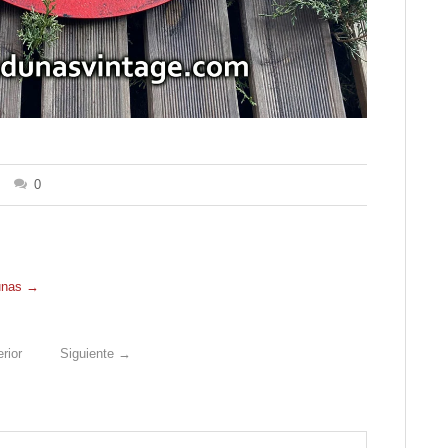
0
Dunas
→
rior
Siguiente
→