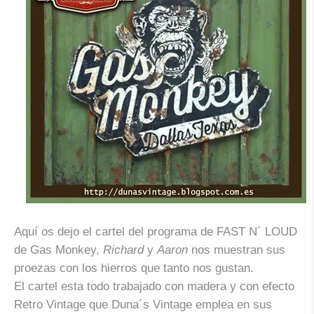
Aquí os dejo el cartel del programa de
FAST N´ LOUD
de
Gas Monkey
,
Richard
y
Aaron
nos muestran sus
proezas con los hierros que tanto nos gustan.
El cartel esta todo trabajado con madera y con efecto
Retro Vintage que Duna´s Vintage emplea en sus