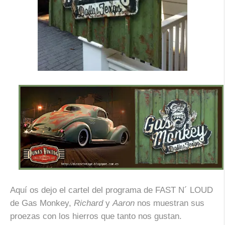
Aquí os dejo el cartel del programa de
FAST N´ LOUD
de
Gas Monkey
,
Richard
y
Aaron
nos muestran sus
proezas con los hierros que tanto nos gustan.