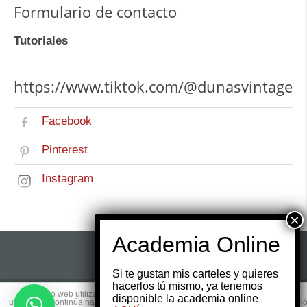
Formulario de contacto
Tutoriales
https://www.tiktok.com/@dunasvintage
Facebook
Pinterest
Instagram
Si te gustan mis carteles y quieres
hacerlos tú mismo, ya tenemos
Este sitio web utiliza cookies para que usted tenga la mejor experiencia de
disponible la academia online
© 2017 Copyright by
Websmedia.com
All rights
usuario. Si continúa navegando está dando su consentimiento para la aceptaci