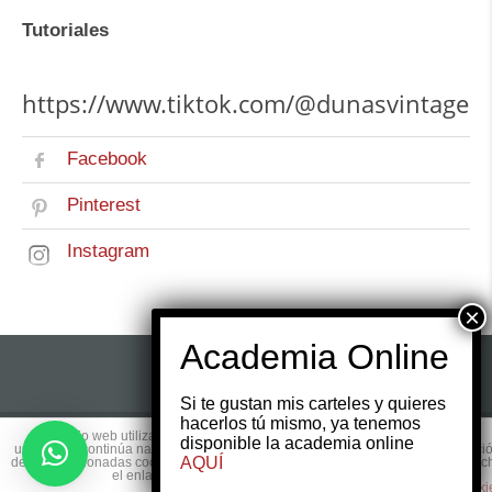
Tutoriales
https://www.tiktok.com/@dunasvintage
Facebook
Pinterest
Instagram
Si te gustan mis carteles y quieres
hacerlos tú mismo, ya tenemos
Este sitio web utiliza cookies para que usted tenga la mejor experiencia de
disponible la academia online
© 2017 Copyright by
Websmedia.com
All rights
usuario. Si continúa navegando está dando su consentimiento para la aceptaci
AQUÍ
de las mencionadas cookies y la aceptación de nuestra
política de cookies
, pinc
reserved.
el enlace para mayor información.
plugin cooki