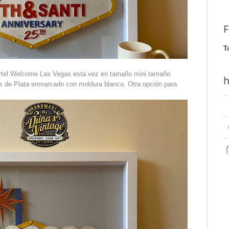
F
T
cartel Welcome Las Vegas esta vez en tamaño mini tamaño
h
 de Plata enmarcado con moldura blanca. Otra opción para