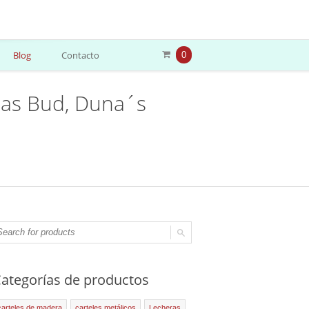
Blog
Contacto
0
zas Bud, Duna´s
ategorías de productos
carteles de madera
carteles metálicos
Lecheras