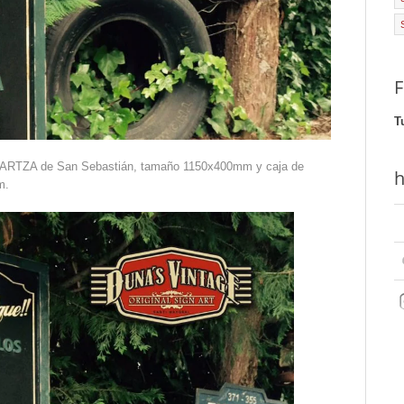
F
T
DARTZA de San Sebastián, tamaño 1150x400mm y caja de
h
m.