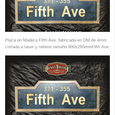
Placa en Madera Fifth Ave. fabricada en DM de 4mm
cortada a laser y relieve tamaño 800x295mmFifth Ave.