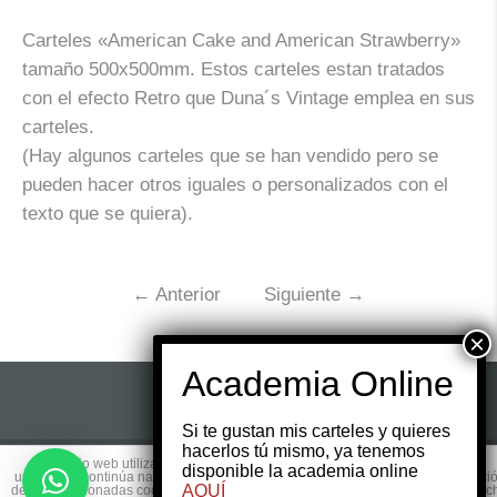
Carteles «American Cake and American Strawberry»
tamaño 500x500mm. Estos carteles estan tratados
con el efecto Retro que Duna´s Vintage emplea en sus
carteles.
(Hay algunos carteles que se han vendido pero se
pueden hacer otros iguales o personalizados con el
texto que se quiera).
←
Anterior
Siguiente
→
Si te gustan mis carteles y quieres
hacerlos tú mismo, ya tenemos
Este sitio web utiliza cookies para que usted tenga la mejor experiencia de
disponible la academia online
© 2017 Copyright by
Websmedia.com
All rights
usuario. Si continúa navegando está dando su consentimiento para la aceptaci
AQUÍ
de las mencionadas cookies y la aceptación de nuestra
política de cookies
, pinc