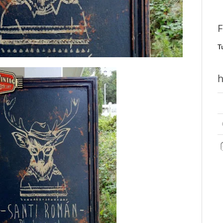
F
T
h