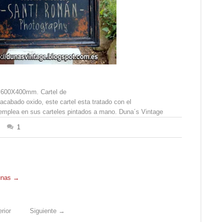
 600X400mm. Cartel de
acabado oxido, este cartel esta tratado con el
emplea en sus carteles pintados a mano. Duna´s Vintage
1
Dunas
→
rior
Siguiente
→