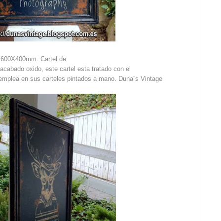
 600X400mm. Cartel de
acabado oxido, este cartel esta tratado con el
emplea en sus carteles pintados a mano. Duna´s Vintage