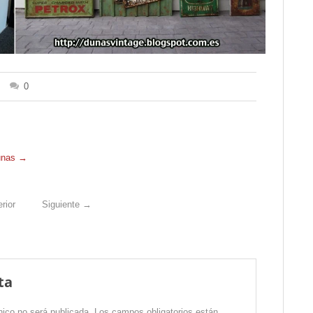
0
Dunas
→
rior
Siguiente
→
ta
nico no será publicada.
Los campos obligatorios están