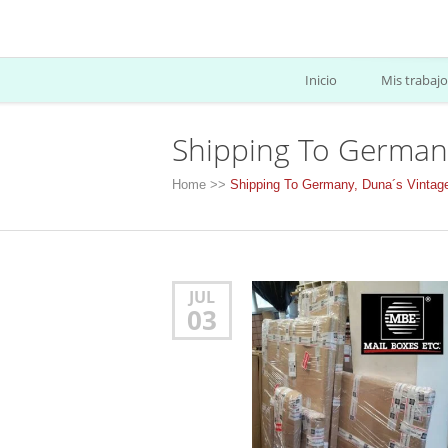
Inicio
Mis trabajo
Shipping To German
Home
>>
Shipping To Germany, Duna´s Vintag
JUL
03