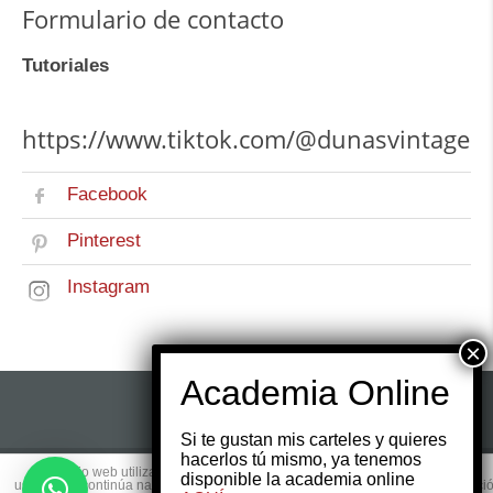
Formulario de contacto
Tutoriales
https://www.tiktok.com/@dunasvintage
Facebook
Pinterest
Instagram
Si te gustan mis carteles y quieres
hacerlos tú mismo, ya tenemos
Este sitio web utiliza cookies para que usted tenga la mejor experiencia de
disponible la academia online
© 2017 Copyright by
Websmedia.com
All rights
usuario. Si continúa navegando está dando su consentimiento para la aceptaci