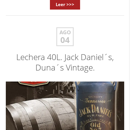
Leer >>>
AGO
04
Lechera 40L. Jack Daniel´s,
Duna´s Vintage.