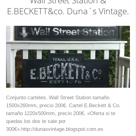
Wall Street Station &
E.BECKETT&co. Duna´s Vintage.
Conjunto carteles, Wall Street Station tamaño
1500x260mm, precio 200€. Cartel E.Beckett & Co.
tamaño 1220x500mm, precio 200€. «Oferta si te
quedas los dos te sale por
300€».http://dunasvintage.blogspot.com.es