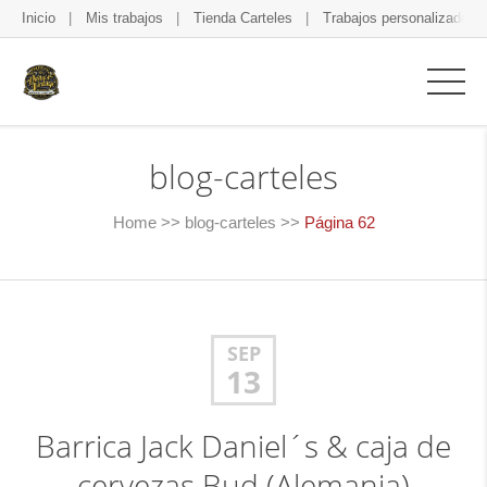
Inicio
Mis trabajos
Tienda Carteles
Trabajos personalizados
blog-carteles
Home
>>
blog-carteles
>>
Página 62
SEP
13
Barrica Jack Daniel´s & caja de
cervezas Bud (Alemania)