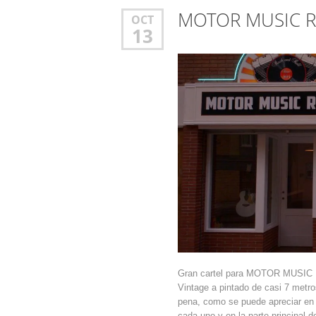
MOTOR MUSIC RE
OCT
13
Gran cartel para MOTOR MUSIC R
Vintage a pintado de casi 7 metros
pena, como se puede apreciar en 
cada uno y en la parte principal d