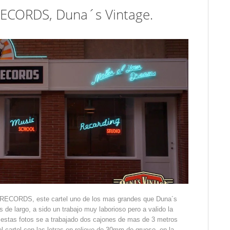
CORDS, Duna´s Vintage.
ECORDS, este cartel uno de los mas grandes que Duna´s
 de largo, a sido un trabajo muy laborioso pero a valido la
estas fotos se a trabajado dos cajones de mas de 3 metros
el cartel con las letras en relieve de 30mm de grueso, en la