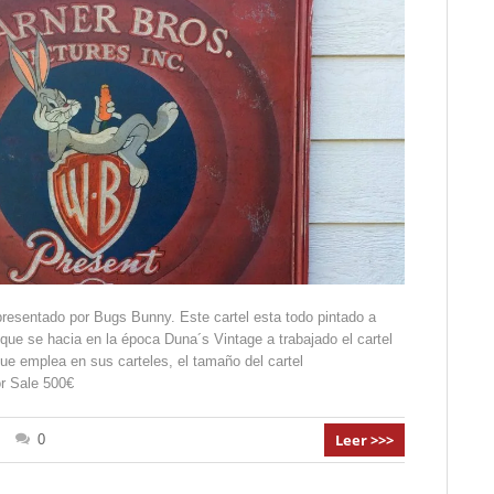
presentado por Bugs Bunny. Este cartel esta todo pintado a
 que se hacia en la época Duna´s Vintage a trabajado el cartel
que emplea en sus carteles, el tamaño del cartel
r Sale 500€
Leer >>>
0