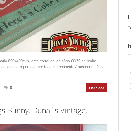
F
T
h
maño 800x450mm, este cartel en los años 60/70 se podía
asolineras repartidas por todo el continente Americano. Duna
Leer >>>
0
gs Bunny. Duna´s Vintage.