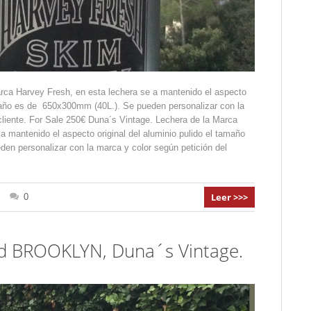
rca Harvey Fresh, en esta lechera se a mantenido el aspecto
tamaño es de 650x300mm (40L.). Se pueden personalizar con la
cliente. For Sale 250€ Duna´s Vintage. Lechera de la Marca
a mantenido el aspecto original del aluminio pulido el tamaño
n personalizar con la marca y color según petición del
Leer >>>
0
BROOKLYN, Duna´s Vintage.