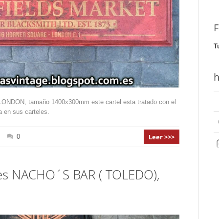
F
T
h
NDON, tamaño 1400x300mm este cartel esta tratado con el
 en sus carteles.
Leer >>>
0
les NACHO´S BAR ( TOLEDO),