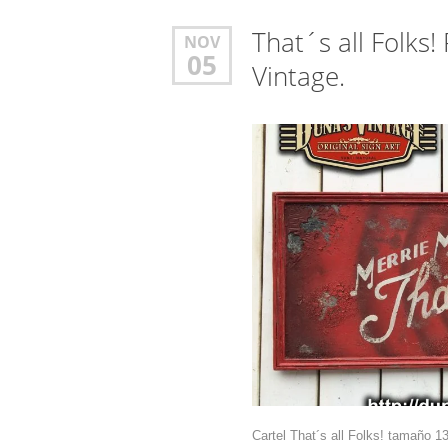
That´s all Folk
NOV
05
Vintage.
Cartel That´s all Folks! tamaño 1