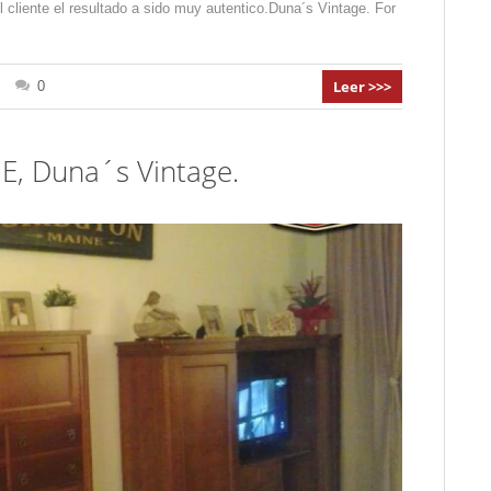
l cliente el resultado a sido muy autentico.Duna´s Vintage. For
Leer >>>
0
, Duna´s Vintage.