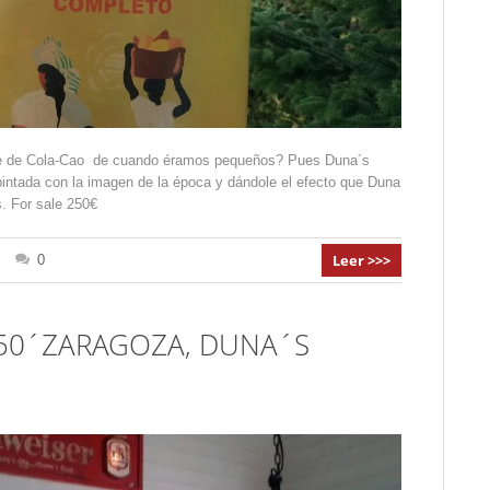
ote de Cola-Cao de cuando éramos pequeños? Pues Duna´s
pintada con la imagen de la época y dándole el efecto que Duna
. For sale 250€
Leer >>>
0
 50´ZARAGOZA, DUNA´S