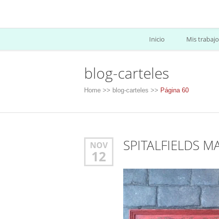
Inicio
Mis trabajo
blog-carteles
Home
>>
blog-carteles
>>
Página 60
SPITALFIELDS M
NOV
12