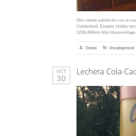
Otro cliente satisfecho con un ca
Cumberland, Estados Unidos ta
1230x350mm.http://dunasvintage.
Dunas
Uncategorized
Lechera Cola-Cao
OCT
30